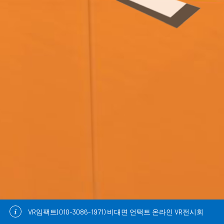
VR임팩트(010-3086-1971) 비대면 언택트 온라인 VR전시회