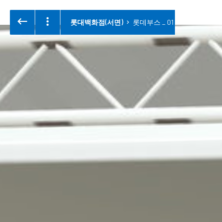
롯대백화점(서면)
롯데부스 _ 01