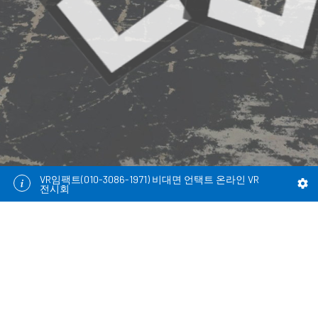
VR임팩트(010-3086-1971) 비대면 언택트 온라인 VR
전시회
길5
입구
001_창원소방소 부스