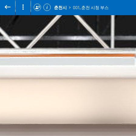
춘천시
001_춘천 시청 부스